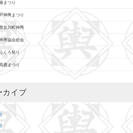
椿まつり
戸神輿まつり
県女川町神輿
神輿協会総会
ふくろ祭り
馬鹿まつり
ーカイブ
月
月