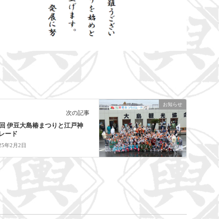
お知らせ
次の記事
0回 伊豆大島椿まつりと江戸神
レード
025年2月2日