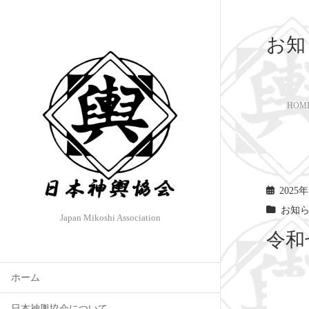
お知
HOM
2025
お知
Japan Mikoshi Association
令和
ホーム
日本神輿協会について