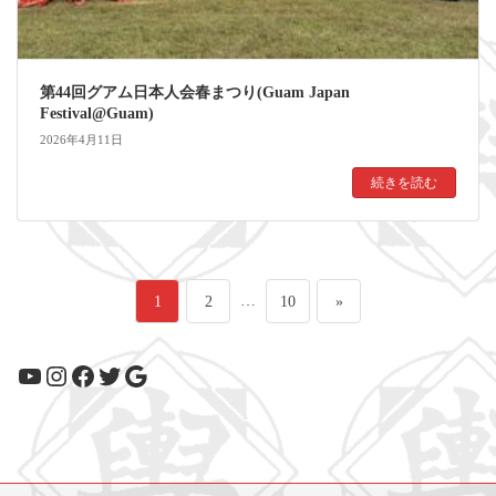
第44回グアム日本人会春まつり(Guam Japan
Festival@Guam)
2026年4月11日
続きを読む
投
ペ
ペ
…
ペ
1
2
10
»
稿
ー
ー
ー
YouTube
Instagram
Facebook
Twitter
Google
の
ジ
ジ
ジ
ペ
ー