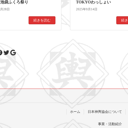
回池袋ふくろ祭り
TOKYOわっしょい
9月28日
2025年9月14日
続きを読む
続き
ube
tagram
acebook
Twitter
Google
ホーム
日本神輿協会について
事業・活動紹介