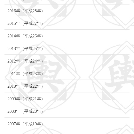
2016年（平成28年）
2015年（平成27年）
2014年（平成26年）
2013年（平成25年）
2012年（平成24年）
2011年（平成23年）
2010年（平成22年）
2009年（平成21年）
2008年（平成20年）
2007年（平成19年）