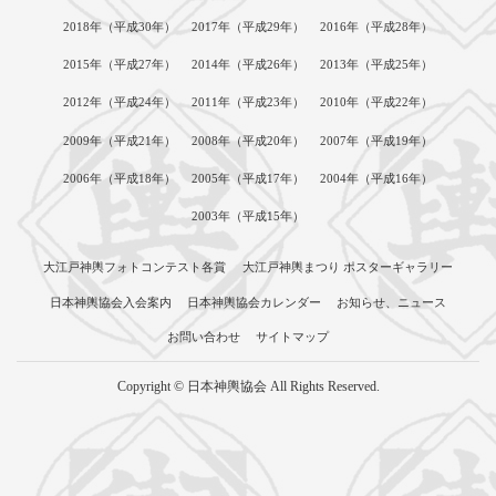
2018年（平成30年）
2017年（平成29年）
2016年（平成28年）
2015年（平成27年）
2014年（平成26年）
2013年（平成25年）
2012年（平成24年）
2011年（平成23年）
2010年（平成22年）
2009年（平成21年）
2008年（平成20年）
2007年（平成19年）
2006年（平成18年）
2005年（平成17年）
2004年（平成16年）
2003年（平成15年）
大江戸神輿フォトコンテスト各賞
大江戸神輿まつり ポスターギャラリー
日本神輿協会入会案内
日本神輿協会カレンダー
お知らせ、ニュース
お問い合わせ
サイトマップ
Copyright © 日本神輿協会 All Rights Reserved.