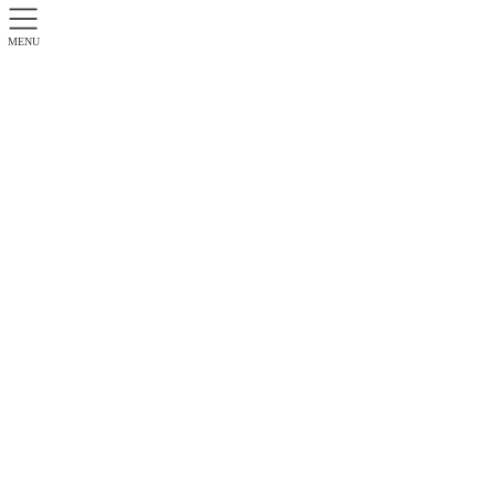
MENU
2003年（平成15年）
HOME
事業・活動紹介
2003年（平成15年）
2003年1月26日 第48回伊豆大島椿まつり