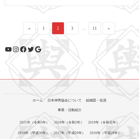
投
ペ
ペ
ペ
…
ペ
«
1
2
3
11
»
稿
ー
ー
ー
ー
YouTube
Instagram
Facebook
Twitter
Google
の
ジ
ジ
ジ
ジ
ペ
ー
ジ
ホーム
日本神輿協会について
組織図・役員
送
事業・活動紹介
り
2021年（令和3年）
2020年（令和2年）
2019年（令和元年）
2018年（平成30年）
2017年（平成29年）
2016年（平成28年）