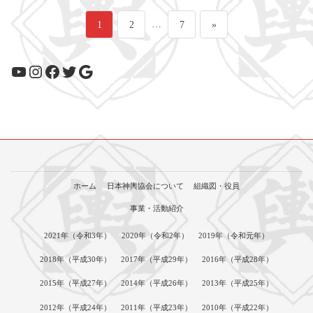
投
ペ
ペ
…
ペ
1
2
7
»
稿
ー
ー
ー
YouTube
Instagram
Facebook
Twitter
Google
の
ジ
ジ
ジ
ペ
ー
ジ
ホーム
日本神輿協会について
組織図・役員
送
事業・活動紹介
り
2021年（令和3年）
2020年（令和2年）
2019年（令和元年）
2018年（平成30年）
2017年（平成29年）
2016年（平成28年）
2015年（平成27年）
2014年（平成26年）
2013年（平成25年）
2012年（平成24年）
2011年（平成23年）
2010年（平成22年）